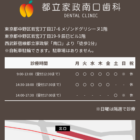
東京都中野区若宮3丁目17-6 メゾンドグリシーヌ1階
東京都中野区若宮3丁目19-9 辰巳ビル1階
西武新宿線都立家政駅「南口」より「徒歩1分」
※自転車駐輪できます。駐車場はありません。
診療時間
月
火
水
木
金
土
日
祝
9:00-13:00（受付12:30まで）
〇
〇
〇
〇
〇
〇
※
休
14:30-18:00（受付17:30まで）
〇
〇
〇
〇
〇
-
-
休
14:00-17:30（受付17:00まで）
-
-
-
-
-
〇
※
休
※日曜は隔週で診療