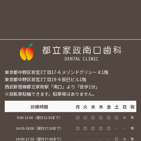
都立家政駅徒歩すぐの歯医者『都立家政南
口歯科』
東京都中野区若宮3丁目17-6 メゾンドグリシーヌ1階
東京都中野区若宮3丁目19-9 辰巳ビル1階
西武新宿線都立家政駅「南口」より「徒歩1分」
※自転車駐輪できます。駐車場はありません。
診療時間
月
火
水
木
金
土
日
祝
9:00-13:00（受付12:30まで）
〇
〇
〇
〇
〇
〇
※
休
14:30-18:00（受付17:30まで）
〇
〇
〇
〇
〇
-
-
休
14:00-17:30（受付17:00まで）
-
-
-
-
-
〇
※
休