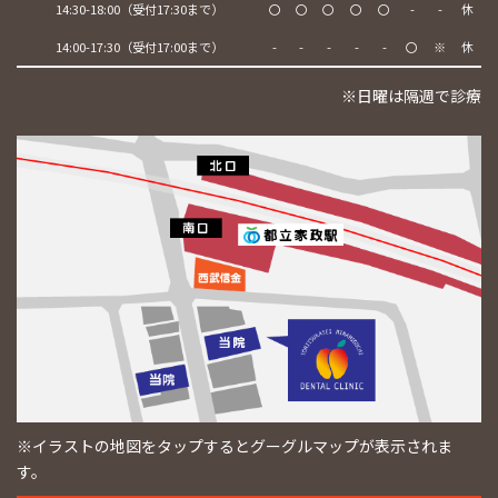
14:30-18:00（受付17:30まで）
〇
〇
〇
〇
〇
-
-
休
14:00-17:30（受付17:00まで）
-
-
-
-
-
〇
※
休
※日曜は隔週で診療
※イラストの地図をタップするとグーグルマップが表示されま
す。