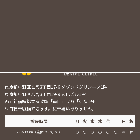
都立家政駅徒歩すぐの歯医者『都立家政南
口歯科』
東京都中野区若宮3丁目17-6 メゾンドグリシーヌ1階
東京都中野区若宮3丁目19-9 辰巳ビル1階
西武新宿線都立家政駅「南口」より「徒歩1分」
※自転車駐輪できます。駐車場はありません。
診療時間
月
火
水
木
金
土
日
祝
9:00-13:00（受付12:30まで）
〇
〇
〇
〇
〇
〇
※
休